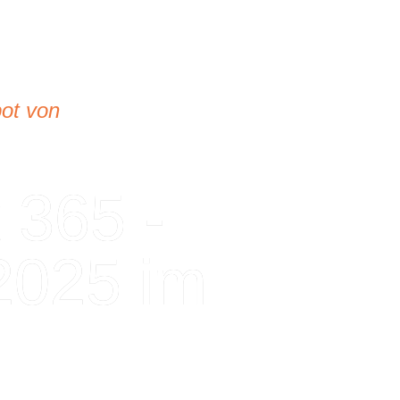
ot von
 365 -
2025 im